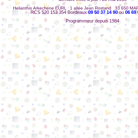
Helianthis Arkechene EURL 1 allée Jean Rostand 33 650 MA
RCS 520 153 354 Bordeaux
09 50 37 14 90
ou
06 69 
Programmeur depuis 1984