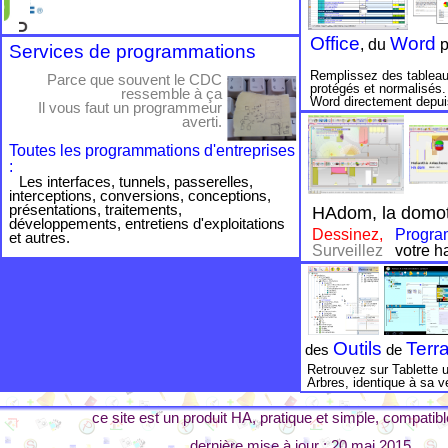
Office
Word
, du
p
Services de programmations
Remplissez des tableau
Parce que souvent le CDC
protégés et normalisés.
ressemble à ça
Word directement depui
Il vous faut un programmeur
averti.
Toutes les programmations d'entreprises
:
Les interfaces, tunnels, passerelles,
interceptions, conversions, conceptions,
présentations, traitements,
HAdom, la domo
développements, entretiens d'exploitations
Dessinez,
Progr
et autres.
Surveillez
votre ha
Outils
Terr
des
de
Retrouvez sur Tablette 
Arbres, identique à sa v
ce site est un produit HA, pratique et simple, compatible
dernière mise à jour : 20 mai 2015