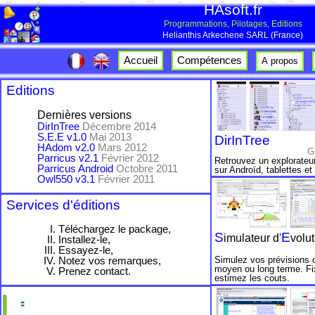
HAsoft.fr
Programmations, Pilotages, Editions
Helianthis Arkechene SARL (France)
Accueil
Compétences
A propos
Editions
Dernières versions
DirInTree
Décembre 2014
S.E.E v1.0
Mai 2013
DirInTree
HAdom v2.0
Mars 2012
G
Parricus v2.1
Février 2012
Retrouvez un explorateur
Parricus Android
Octobre 2011
sur Androïd, tablettes e
Owl550 v3.1
Février 2011
Services d'éditions
Téléchargez le package,
S
E
imulateur d'
volu
Installez-le,
Essayez-le,
Notez vos remarques,
Simulez vos prévisions d'
moyen ou long terme. Fix
Prenez contact.
estimez les couts.